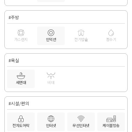
#주방
가스렌지
인덕션
전기밥솥
정수기
#욕실
세면대
비데
#시설/편의
전자도어락
인터넷
무선인터넷
케이블방송