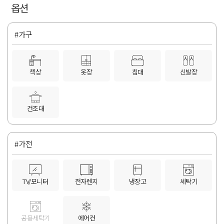
옵션
#가구
책상
옷장
침대
신발장
건조대
#가전
TV/모니터
전자렌지
냉장고
세탁기
공용세탁기
에어컨