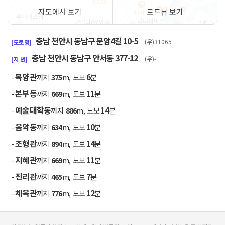
지도에서 보기
로드뷰 보기
50m
충남 천안시 동남구 문암4길 10-5
(우)31065
[도로명]
충남 천안시 동남구 안서동 377-12
(우)-
[지 번]
목양관
6
-
까지
375
m, 도보
분
본부동
11
-
까지
669
m, 도보
분
예술대학동
14
-
까지
886
m, 도보
분
음악동
10
-
까지
634
m, 도보
분
조형관
14
-
까지
894
m, 도보
분
지혜관
11
-
까지
669
m, 도보
분
진리관
7
-
까지
465
m, 도보
분
체육관
12
-
까지
776
m, 도보
분