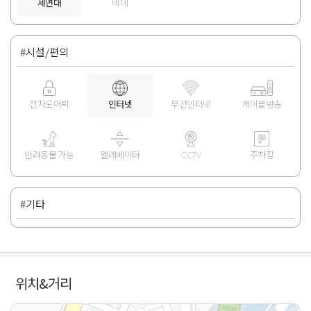
세면대
비데
#시설/편의
전자도어락
인터넷
무선인터넷
케이블방송
반려동물 가능
엘레베이터
CCTV
주차장
#기타
위치&거리