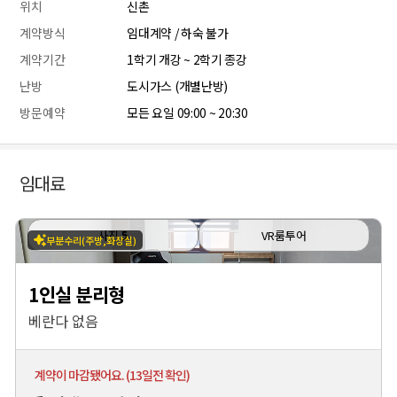
위치
신촌
계약방식
임대계약 / 하숙 불가
계약기간
1학기 개강 ~ 2학기 종강
난방
도시가스 (개별난방)
방문예약
모든 요일 09:00 ~ 20:30
임대료
사진
5
VR룸투어
부분수리(주방,화장실)
1인실 분리형
베란다 없음
계약이 마감됐어요. (13일전 확인)