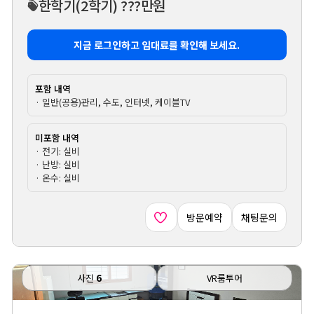
한학기
(2학기)
???만원
지금 로그인하고 임대료를 확인해 보세요.
포함 내역
· 일반(공용)관리, 수도, 인터넷, 케이블TV
미포함 내역
· 전기: 실비
· 난방: 실비
· 온수: 실비
방문예약
채팅문의
사진
6
VR룸투어