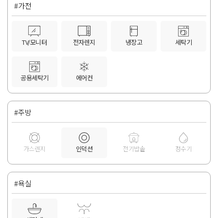
#가전
TV/모니터
전자렌지
냉장고
세탁기
공용세탁기
에어컨
#주방
가스렌지
인덕션
전기밥솥
정수기
#욕실