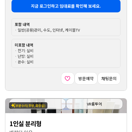
지금 로그인하고 임대료를 확인해 보세요.
포함 내역
· 일반(공용)관리, 수도, 인터넷, 케이블TV
미포함 내역
· 전기: 실비
· 난방: 실비
· 온수: 실비
방문예약
채팅문의
사진
6
VR룸투어
부분수리(주방,화장실)
1인실 분리형