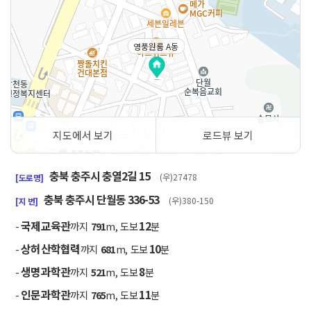
영풍원룸 A동
지도에서 보기
로드뷰 보기
50m
충북 충주시 충열2길 15
(우)27478
[도로명]
충북 충주시 단월동 336-53
(우)380-150
[지 번]
국제교육관
12
-
까지
791
m, 도보
분
상허산학협력
10
-
까지
681
m, 도보
분
생명과학관
8
-
까지
521
m, 도보
분
인문과학관
11
-
까지
765
m, 도보
분