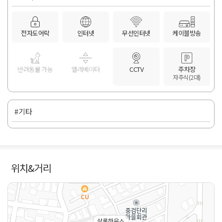
전자도어락
인터넷
무선인터넷
케이블방송
반려동물 가능
엘레베이터
CCTV
주차장
자주식(2대)
#기타
위치&거리
샬롬하우스