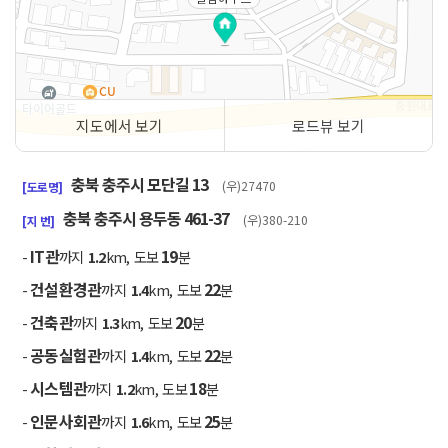
지도에서 보기
로드뷰 보기
50m
충북 충주시 모단길 13
(우)27470
[도로명]
충북 충주시 용두동 461-37
(우)380-210
[지 번]
IT관
19
-
까지
1.2
km, 도보
분
건설환경관
22
-
까지
1.4
km, 도보
분
건축관
20
-
까지
1.3
km, 도보
분
공동실험관
22
-
까지
1.4
km, 도보
분
시스템관
18
-
까지
1.2
km, 도보
분
인문사회관
25
-
까지
1.6
km, 도보
분