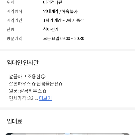
위치
다리건너편
계약방식
임대계약 / 하숙 불가
계약기간
1학기 개강 ~ 2학기 종강
난방
심야전기
방문예약
모든 요일 09:00 ~ 20:30
임대인 인사말
깔끔하고 조용한😘
샬롬하우스 ✿ 원룸풀옵션✿
원룸: 샬롬하우스 ✿
연세가격: 33 ...
더보기
임대료