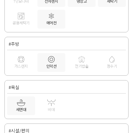
TV/모니터
전자렌지
냉장고
세탁기
공용세탁기
에어컨
#주방
가스렌지
인덕션
전기밥솥
정수기
#욕실
세면대
비데
#시설/편의