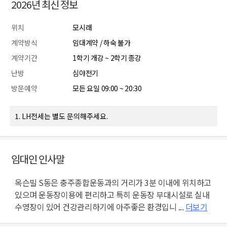
2026년 최신 정보
위치
모시래
계약방식
임대계약 / 하숙 불가
계약기간
1학기 개강 ~ 2학기 종강
난방
심야전기
방문예약
모든 요일 09:00 ~ 20:30
1. LH전세는 별도 문의해주세요.
임대인 인사말
옥슨빌 S동은 충주종합운동과의 거리가 3분 이내에 위치하고
있으며 운동장이용에 편리하고 특히 운동장 부대시설로 실내
수영장이 있어 건강관리하기에 아주좋은 환경입니 ...
더보기