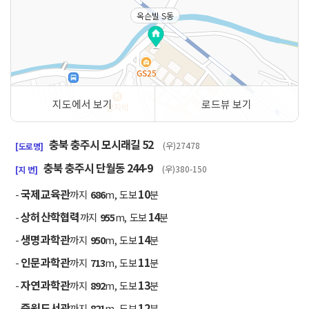
옥슨빌 S동
지도에서 보기
로드뷰 보기
50m
충북 충주시 모시래길 52
(우)27478
[도로명]
충북 충주시 단월동 244-9
(우)380-150
[지 번]
국제교육관
10
-
까지
686
m, 도보
분
상허산학협력
14
-
까지
955
m, 도보
분
생명과학관
14
-
까지
950
m, 도보
분
인문과학관
11
-
까지
713
m, 도보
분
자연과학관
13
-
까지
892
m, 도보
분
중원도서관
12
-
까지
821
m, 도보
분