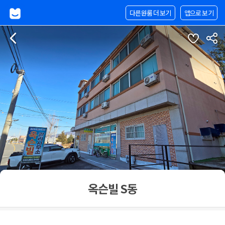
다른원룸 더 보기
앱으로 보기
옥슨빌 S동