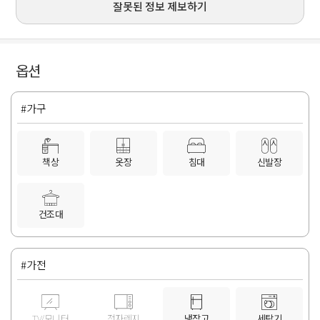
잘못된 정보 제보하기
옵션
#가구
책상
옷장
침대
신발장
건조대
#가전
TV/모니터
전자렌지
냉장고
세탁기