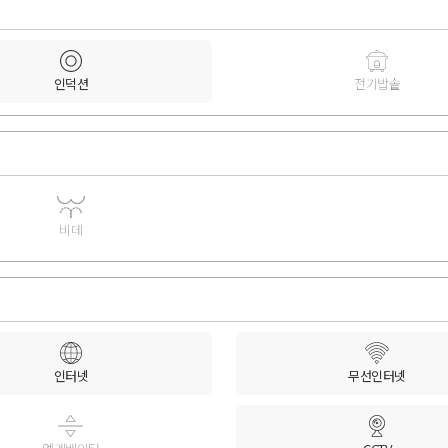
인덕션
전기밥솥
비데
인터넷
무선인터넷