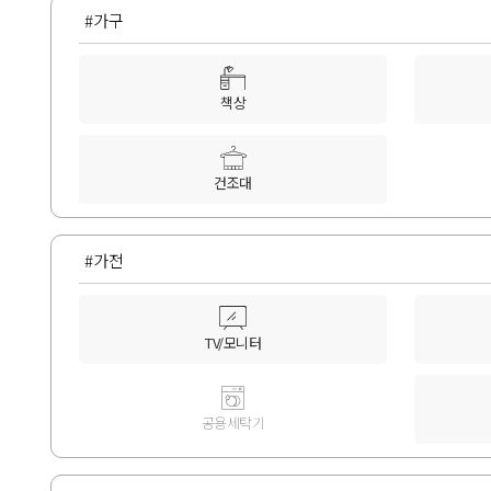
#가구
책상
건조대
#가전
TV/모니터
공용세탁기