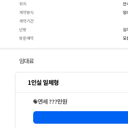
위치
안
계약방식
임
계약기간
난방
심
방문예약
모든
임대료
1인실 일체형
연세 ???만원