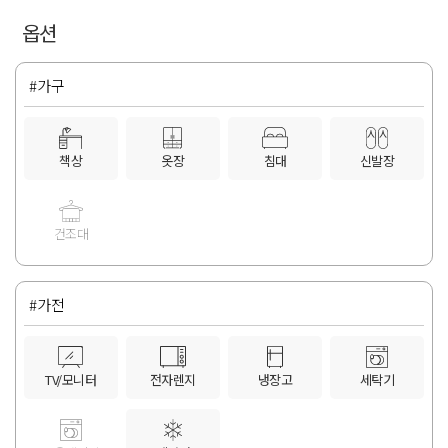
옵션
#가구
책상
옷장
침대
신발장
건조대
#가전
TV/모니터
전자렌지
냉장고
세탁기