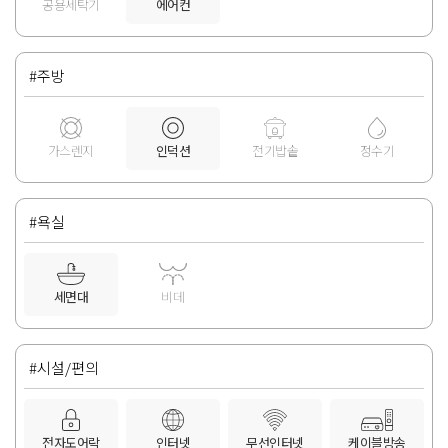
공용세탁기
에어컨
#주방
가스렌지
인덕션
전기밥솥
정수기
#욕실
세면대
비데
#시설/편의
전자도어락
인터넷
무선인터넷
케이블방송