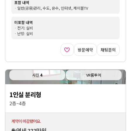
포함 내역
· 일반(공용)관리, 수도, 온수, 인터넷, 케이블TV
미포함 내역
· 전기: 실비
· 난방: 실비
방문예약
채팅문의
사진
4
VR룸투어
1인실 분리형
2층~4층
계약이 마감됐어요.
연세 ???만원