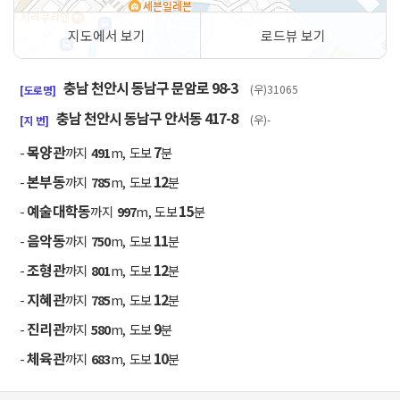
지도에서 보기
로드뷰 보기
50m
충남 천안시 동남구 문암로 98-3
(우)31065
[도로명]
충남 천안시 동남구 안서동 417-8
(우)-
[지 번]
목양관
7
-
까지
491
m, 도보
분
본부동
12
-
까지
785
m, 도보
분
예술대학동
15
-
까지
997
m, 도보
분
음악동
11
-
까지
750
m, 도보
분
조형관
12
-
까지
801
m, 도보
분
지혜관
12
-
까지
785
m, 도보
분
진리관
9
-
까지
580
m, 도보
분
체육관
10
-
까지
683
m, 도보
분