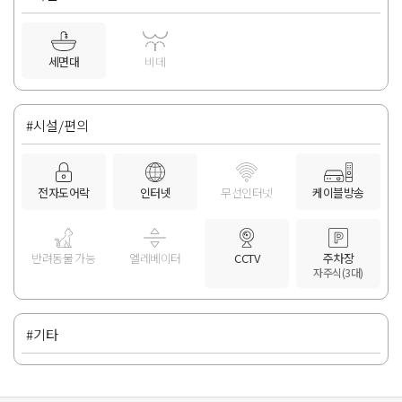
세면대
비데
#시설/편의
전자도어락
인터넷
무선인터넷
케이블방송
반려동물 가능
엘레베이터
CCTV
주차장
자주식(3대)
#기타