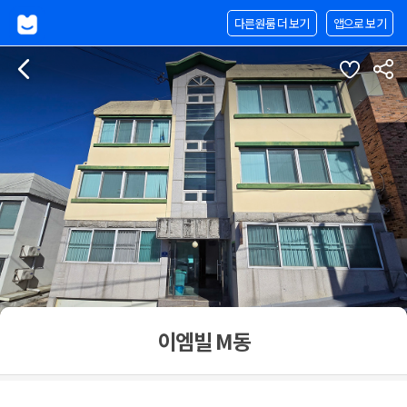
다른원룸 더 보기
앱으로 보기
이엠빌 M동