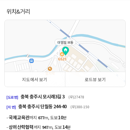
위치&거리
이엠빌 M동
지도에서 보기
로드뷰 보기
50m
충북 충주시 모시래3길 3
(우)27478
[도로명]
충북 충주시 단월동 244-40
(우)380-150
[지 번]
국제교육관
10
-
까지
677
m, 도보
분
상허산학협력
14
-
까지
947
m, 도보
분