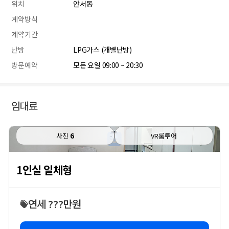
위치
안서동
계약방식
계약기간
난방
LPG가스 (개별난방)
방문예약
모든 요일 09:00 ~ 20:30
임대료
사진
6
VR룸투어
1인실 일체형
연세 ???만원