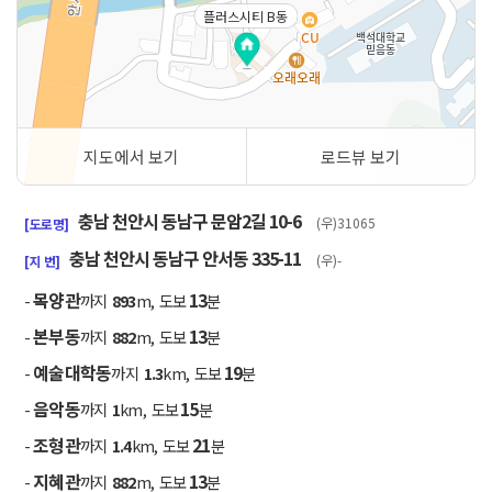
플러스시티 B동
지도에서 보기
로드뷰 보기
50m
충남 천안시 동남구 문암2길 10-6
(우)31065
[도로명]
충남 천안시 동남구 안서동 335-11
(우)-
[지 번]
목양관
13
-
까지
893
m, 도보
분
본부동
13
-
까지
882
m, 도보
분
예술대학동
19
-
까지
1.3
km, 도보
분
음악동
15
-
까지
1
km, 도보
분
조형관
21
-
까지
1.4
km, 도보
분
지혜관
13
-
까지
882
m, 도보
분