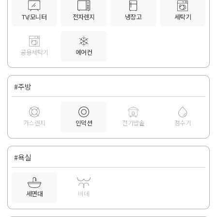
TV/모니터
전자렌지
냉장고
세탁기
공용세탁기
에어컨
#주방
가스렌지
인덕션
전기밥솥
정수기
#욕실
세면대
비데