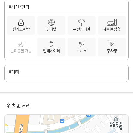
#시설/편의
전자도어락
인터넷
무선인터넷
케이블방송
반려동물 가능
엘레베이터
CCTV
주차장
#기타
위치&거리