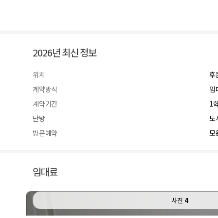
2026년 최신 정보
위치
후
계약방식
임
계약기간
1
난방
도
방문예약
모든
임대료
사진
4