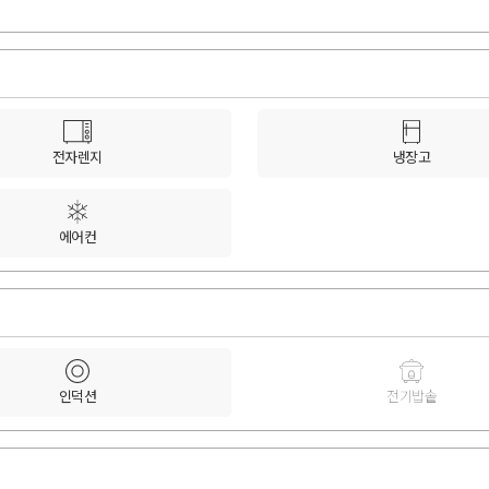
전자렌지
냉장고
에어컨
인덕션
전기밥솥