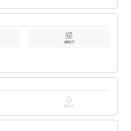
세탁기
정수기