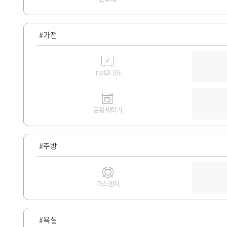
#가전
TV/모니터
공용세탁기
#주방
가스렌지
#욕실