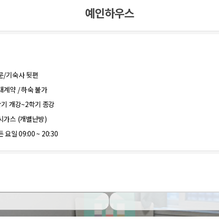
예인하우스
문/기숙사 뒷편
대계약 / 하숙 불가
학기 개강~2학기 종강
시가스 (개별난방)
 요일 09:00 ~ 20:30