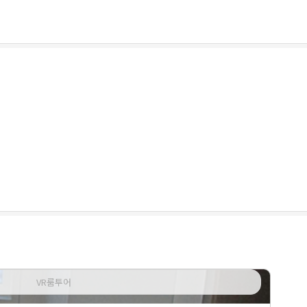
VR룸투어