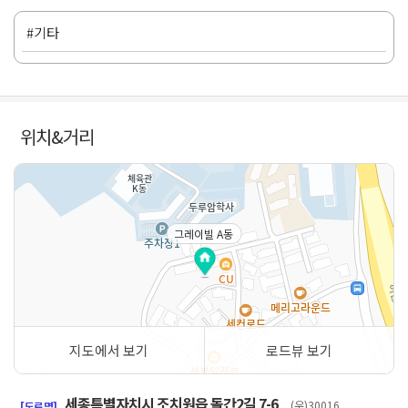
#기타
위치&거리
그레이빌 A동
지도에서 보기
로드뷰 보기
50m
세종특별자치시 조치원읍 돌간2길 7-6
(우)30016
[도로명]