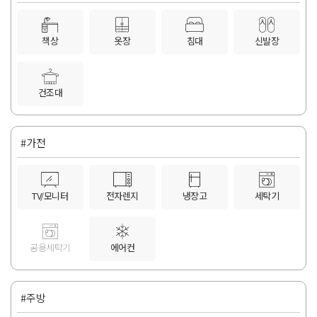
책상
옷장
침대
신발장
건조대
#가전
TV/모니터
전자렌지
냉장고
세탁기
공용세탁기
에어컨
#주방