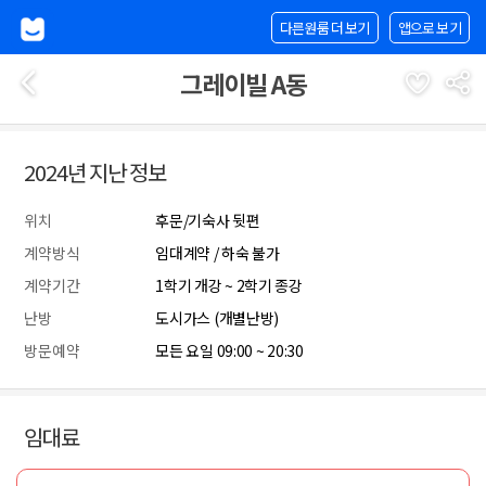
다른원룸 더 보기
앱으로 보기
그레이빌 A동
2024년 지난 정보
위치
후문/기숙사 뒷편
계약방식
임대계약 / 하숙 불가
계약기간
1학기 개강 ~ 2학기 종강
난방
도시가스 (개별난방)
방문예약
모든 요일 09:00 ~ 20:30
임대료