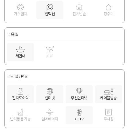
가스렌지
인덕션
전기밥솥
정수기
#욕실
세면대
비데
#시설/편의
전자도어락
인터넷
무선인터넷
케이블방송
반려동물 가능
엘레베이터
CCTV
주차장