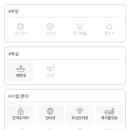
#주방
가스렌지
인덕션
전기밥솥
정수기
#욕실
세면대
비데
#시설/편의
전자도어락
인터넷
무선인터넷
케이블방송