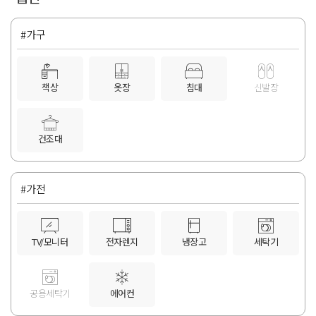
#가구
책상
옷장
침대
신발장
건조대
#가전
TV/모니터
전자렌지
냉장고
세탁기
공용세탁기
에어컨