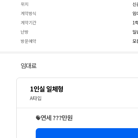
위치
신
계약방식
임
계약기간
1
난방
일
방문예약
모든
임대료
1인실 일체형
A타입
연세 ???만원