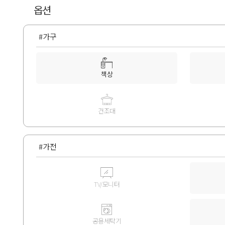
옵션
#가구
책상
건조대
#가전
TV/모니터
공용세탁기