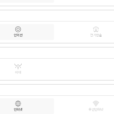
인덕션
전기밥솥
비데
인터넷
무선인터넷