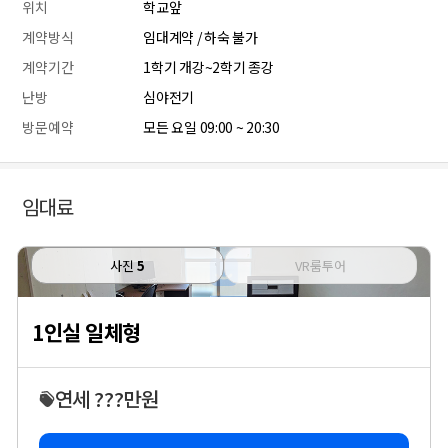
위치
학교앞
계약방식
임대계약 / 하숙 불가
계약기간
1학기 개강~2학기 종강
난방
심야전기
방문예약
모든 요일 09:00 ~ 20:30
임대료
사진
5
VR룸투어
1인실 일체형
연세 ???만원