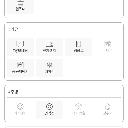
건조대
#가전
TV/모니터
전자렌지
냉장고
세탁기
공용세탁기
에어컨
#주방
가스렌지
인덕션
전기밥솥
정수기