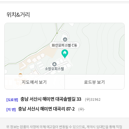
위치&거리
화인오피스텔 C동
지도에서 보기
로드뷰 보기
50m
충남 서산시 해미면 대곡솔벌길 33
(우)31962
[도로명]
충남 서산시 해미면 대곡리 87-2
(우)-
[지 번]
위 정보는 원룸의 사정에 의해 예고없이 변동될 수 있으므로, 계약시 임대인을 통해 직접