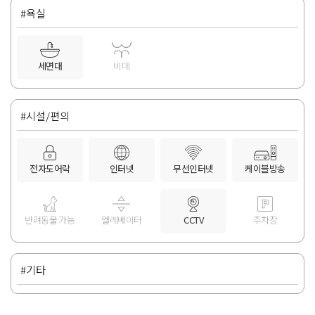
#욕실
세면대
비데
#시설/편의
전자도어락
인터넷
무선인터넷
케이블방송
반려동물 가능
엘레베이터
CCTV
주차장
#기타