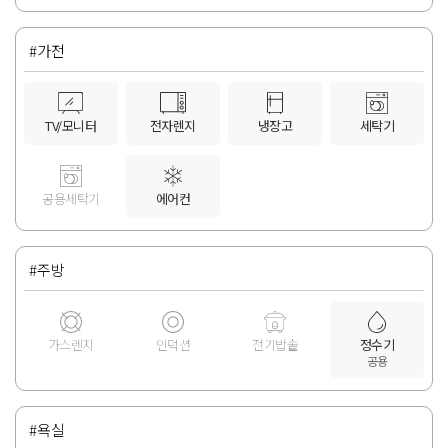
#가전
TV/모니터
전자렌지
냉장고
세탁기
공용세탁기
에어컨
#주방
가스렌지
인덕션
전기밥솥
정수기
공용
#욕실