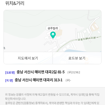
위치&거리
공주빌라
지도에서 보기
로드뷰 보기
50m
충남 서산시 해미면 대곡2길 81-5
(우)31962
[도로명]
충남 서산시 해미면 대곡리 313-1
(우)-
[지 번]
위 정보는 원룸의 사정에 의해 예고없이 변동될 수 있으므로, 계약시 임대인을 통해 직접
확인하셔야 합니다.
블루밍은 콘텐츠(원룸정보) 중개자로서, 계약과 관련한 책임과 의무는 각 임대인에게 있