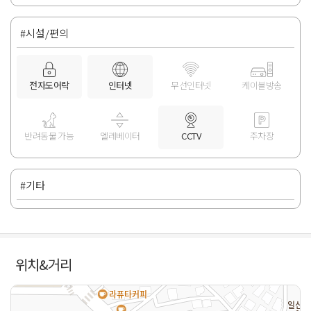
#시설/편의
전자도어락
인터넷
무선인터넷
케이블방송
반려동물 가능
엘레베이터
CCTV
주차장
#기타
위치&거리