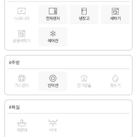
TV/모니터
전자렌지
냉장고
세탁기
공용세탁기
에어컨
#주방
가스렌지
인덕션
전기밥솥
정수기
#욕실
세면대
비데