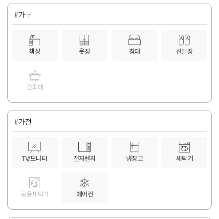
#가구
책상
옷장
침대
신발장
건조대
#가전
TV/모니터
전자렌지
냉장고
세탁기
공용세탁기
에어컨