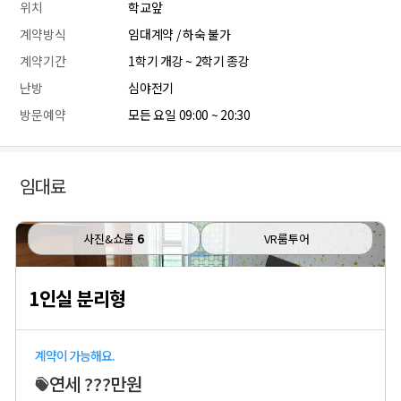
위치
학교앞
계약방식
임대계약 / 하숙 불가
계약기간
1학기 개강 ~ 2학기 종강
난방
심야전기
방문예약
모든 요일 09:00 ~ 20:30
임대료
사진&쇼룸
6
VR룸투어
1인실 분리형
계약이 가능해요.
연세 ???만원