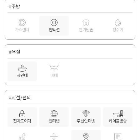
#주방
가스렌지
인덕션
전기밥솥
정수기
#욕실
세면대
비데
#시설/편의
전자도어락
인터넷
무선인터넷
케이블방송