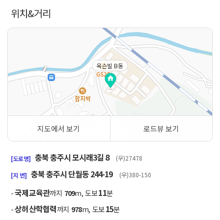
위치&거리
옥슨빌 B동
지도에서 보기
로드뷰 보기
50m
충북 충주시 모시래3길 8
(우)27478
[도로명]
충북 충주시 단월동 244-19
(우)380-150
[지 번]
국제교육관
11
-
까지
709
m, 도보
분
상허산학협력
15
-
까지
978
m, 도보
분