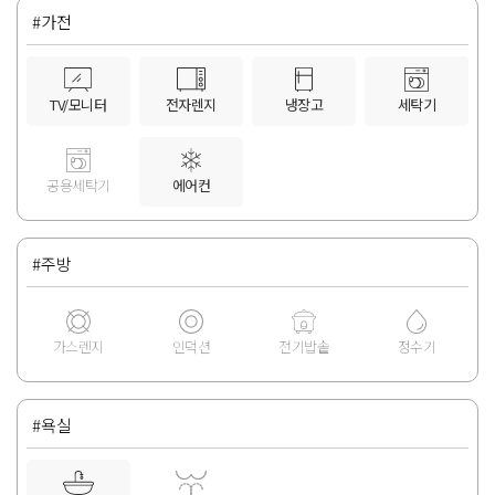
#가전
TV/모니터
전자렌지
냉장고
세탁기
공용세탁기
에어컨
#주방
가스렌지
인덕션
전기밥솥
정수기
#욕실