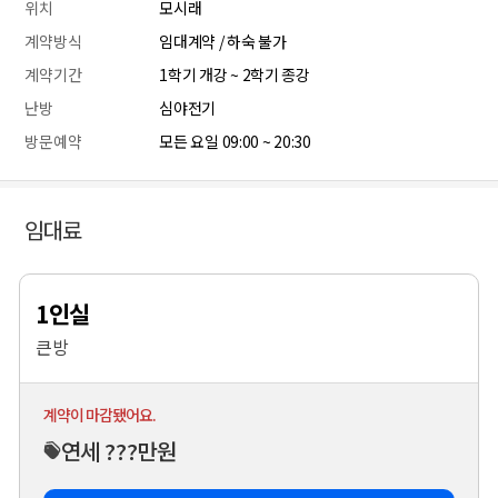
위치
모시래
계약방식
임대계약 / 하숙 불가
계약기간
1학기 개강 ~ 2학기 종강
난방
심야전기
방문예약
모든 요일 09:00 ~ 20:30
임대료
1인실
큰방
계약이 마감됐어요.
연세 ???만원