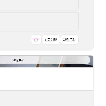
방문예약
채팅문의
VR룸투어