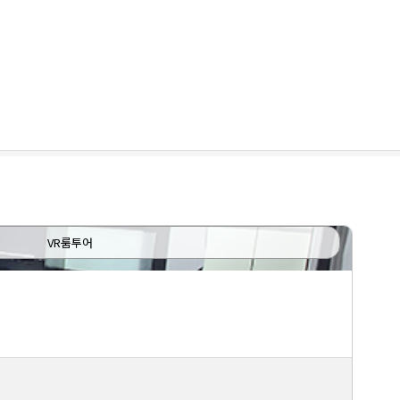
VR룸투어