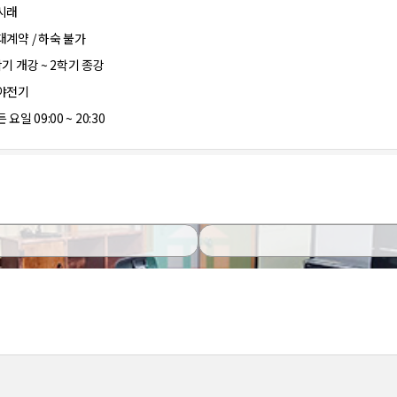
시래
대계약 / 하숙 불가
학기 개강 ~ 2학기 종강
야전기
 요일 09:00 ~ 20:30