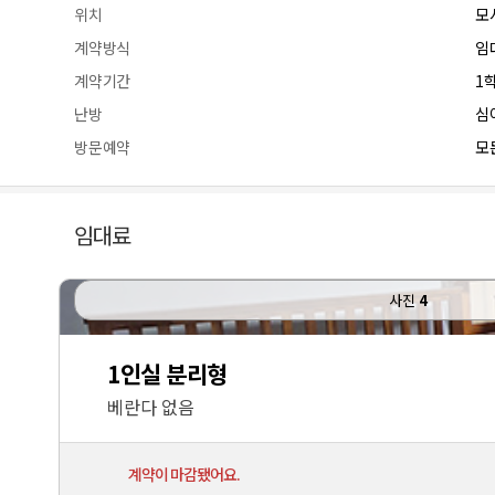
위치
모
계약방식
임
계약기간
1
난방
심
방문예약
모든
임대료
사진
4
1인실 분리형
베란다 없음
계약이 마감됐어요.