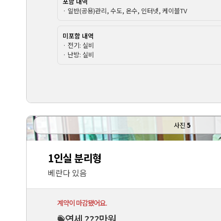
포함 내역
· 일반(공용)관리, 수도, 온수, 인터넷, 케이블TV
미포함 내역
· 전기: 실비
· 난방: 실비
사진
5
1인실 분리형
베란다 있음
계약이 마감됐어요.
연세 ???만원