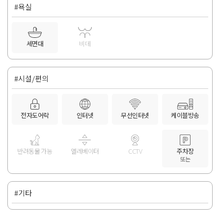
#욕실
세면대
비데
#시설/편의
전자도어락
인터넷
무선인터넷
케이블방송
반려동물 가능
엘레베이터
CCTV
주차장
또는
#기타