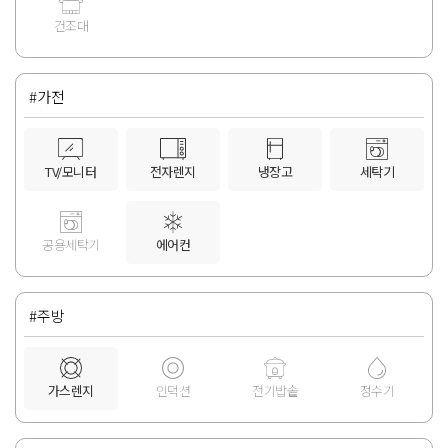
건조대
#가전
TV/모니터
전자렌지
냉장고
세탁기
공용세탁기
에어컨
#주방
가스렌지
인덕션
전기밥솥
정수기