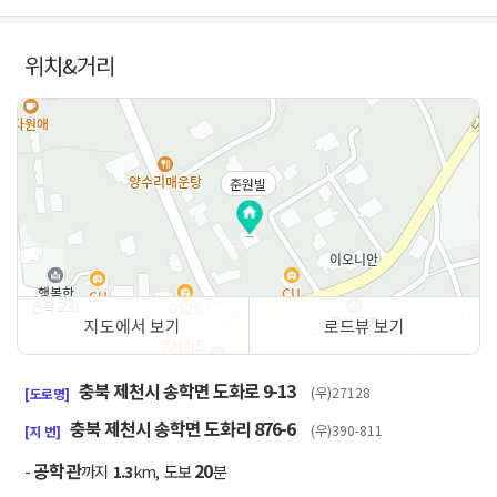
위치&거리
준원빌
지도에서 보기
로드뷰 보기
50m
충북 제천시 송학면 도화로 9-13
(우)27128
[도로명]
충북 제천시 송학면 도화리 876-6
(우)390-811
[지 번]
공학관
20
-
까지
1.3
km, 도보
분