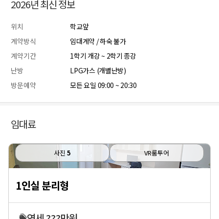
2026년 최신 정보
위치
학교앞
계약방식
임대계약 / 하숙 불가
계약기간
1학기 개강 ~ 2학기 종강
난방
LPG가스 (개별난방)
방문예약
모든 요일 09:00 ~ 20:30
임대료
사진
5
VR룸투어
1인실 분리형
연세 ???만원