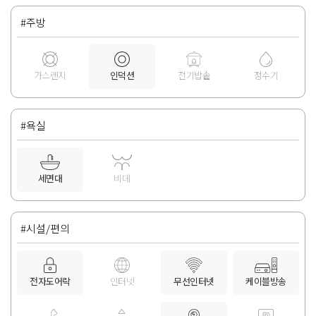
#주방
가스렌지
인덕션
전기밥솥
정수기
#욕실
세면대
비데
#시설/편의
전자도어락
인터넷
무선인터넷
케이블방송