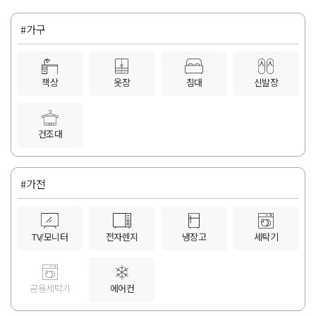
#가구
책상
옷장
침대
신발장
건조대
#가전
TV/모니터
전자렌지
냉장고
세탁기
공용세탁기
에어컨