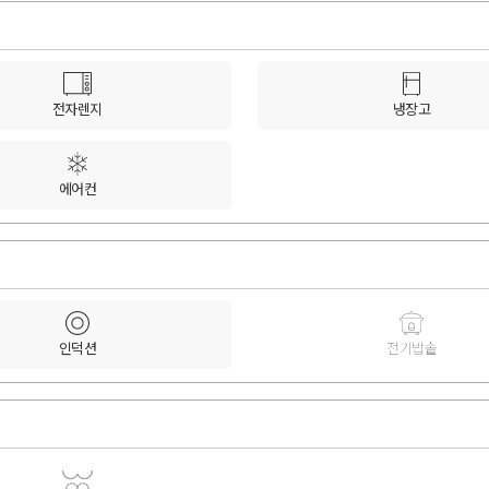
전자렌지
냉장고
에어컨
인덕션
전기밥솥