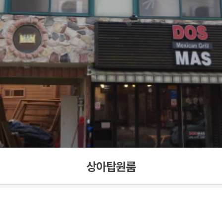
상아탑원룸