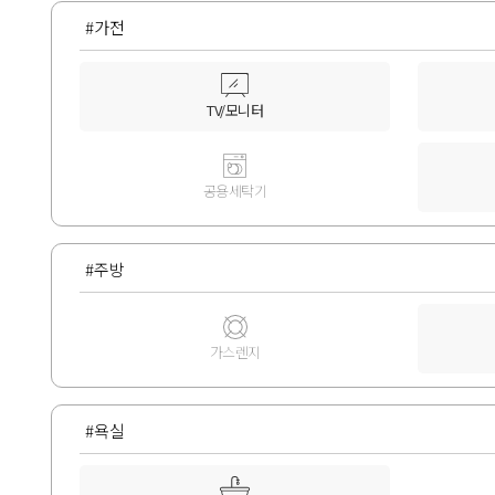
#가전
TV/모니터
공용세탁기
#주방
가스렌지
#욕실