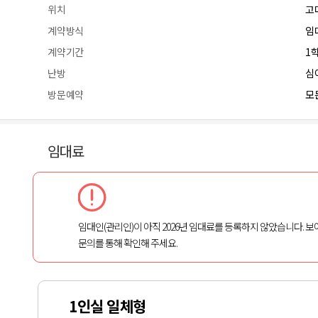
위치
고
계약방식
임
계약기간
1
난방
심
방문예약
모든
임대료
임대인(관리인)이 아직 2026년 임대료를 등록하지 않았습니다. 보
문의를 통해 확인해 주세요.
1인실 일체형