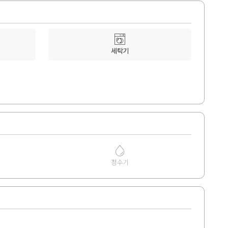
세탁기
정수기