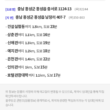
50m
충남 홍성군 홍성읍 충서로 1124-13
(우)32244
[도로명]
충남 홍성군 홍성읍 남장리 407-7
(우)350-803
[지 번]
건설실험동
23
-
까지
1.5
km, 도보
분
상춘관
16
-
까지
1.1
km, 도보
분
신애관
19
-
까지
1.3
km, 도보
분
예지관
18
-
까지
1.2
km, 도보
분
은천관
22
-
까지
1.4
km, 도보
분
인의관
15
-
까지
1
km, 도보
분
호텔관광대학
17
-
까지
1.1
km, 도보
분
위 정보는 원룸의 사정에 의해 예고없이 변동될 수 있으므로, 계약시 임대인을 통해 직접
확인하셔야 합니다.
블루밍은 콘텐츠(원룸정보) 중개자로서, 계약과 관련한 책임과 의무는 각 임대인에게 있
습니다.