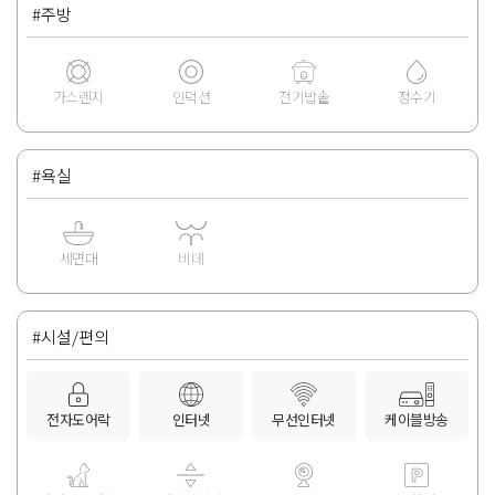
#주방
가스렌지
인덕션
전기밥솥
정수기
#욕실
세면대
비데
#시설/편의
전자도어락
인터넷
무선인터넷
케이블방송