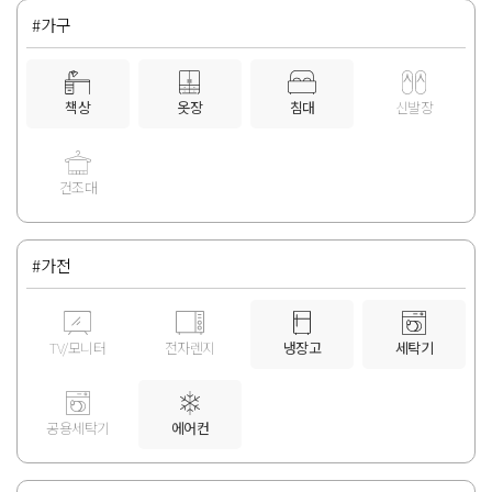
#가구
책상
옷장
침대
신발장
건조대
#가전
TV/모니터
전자렌지
냉장고
세탁기
공용세탁기
에어컨