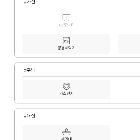
#가전
TV/모니터
공용세탁기
#주방
가스렌지
#욕실
세면대