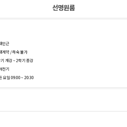
선명원룸
대인근
대계약 / 하숙 불가
학기 개강 ~ 2학기 종강
야전기
 요일 09:00 ~ 20:30