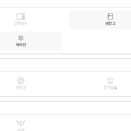
전자렌지
냉장고
에어컨
인덕션
전기밥솥
비데