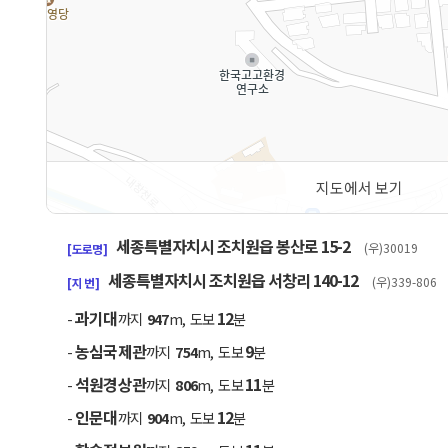
지도에서 보기
50m
세종특별자치시 조치원읍 봉산로 15-2
(우)30019
[도로명]
세종특별자치시 조치원읍 서창리 140-12
(우)339-806
[지 번]
과기대
12
-
까지
947
m, 도보
분
농심국제관
9
-
까지
754
m, 도보
분
석원경상관
11
-
까지
806
m, 도보
분
인문대
12
-
까지
904
m, 도보
분