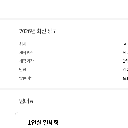
2026년 최신 정보
위치
고
계약방식
임
계약기간
1
난방
심
방문예약
모든
임대료
1인실 일체형