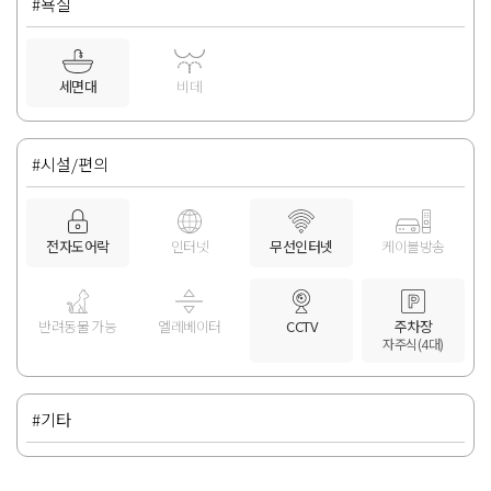
#욕실
세면대
비데
#시설/편의
전자도어락
인터넷
무선인터넷
케이블방송
반려동물 가능
엘레베이터
CCTV
주차장
자주식(4대)
#기타