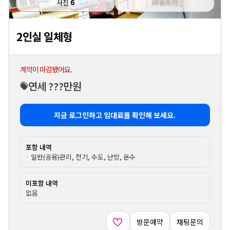
사진
6
VR룸투어
2인실 일체형
계약이 마감됐어요.
연세 ???만원
지금 로그인하고 임대료를 확인해 보세요.
포함 내역
· 일반(공용)관리, 전기, 수도, 난방, 온수
미포함 내역
없음
방문예약
채팅문의