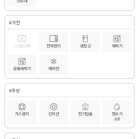
건조대
#가전
TV/모니터
전자렌지
냉장고
세탁기
공용세탁기
에어컨
#주방
가스렌지
인덕션
전기밥솥
정수기
공용