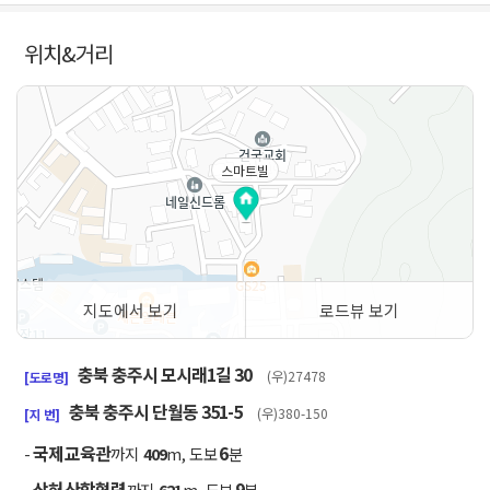
위치&거리
스마트빌
지도에서 보기
로드뷰 보기
50m
충북 충주시 모시래1길 30
(우)27478
[도로명]
충북 충주시 단월동 351-5
(우)380-150
[지 번]
국제교육관
6
-
까지
409
m, 도보
분
상허산학협력
9
-
까지
621
m, 도보
분