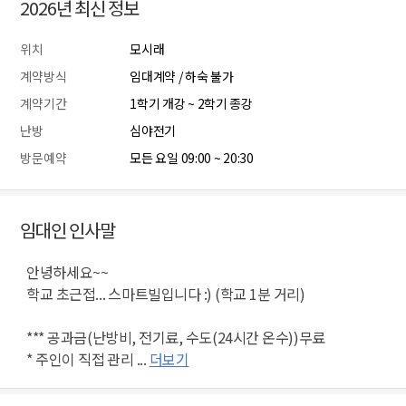
2026년 최신 정보
위치
모시래
계약방식
임대계약 / 하숙 불가
계약기간
1학기 개강 ~ 2학기 종강
난방
심야전기
방문예약
모든 요일 09:00 ~ 20:30
임대인 인사말
안녕하세요~~
학교 초근접... 스마트빌입니다 :) (학교 1분 거리)
*** 공과금(난방비, 전기료, 수도(24시간 온수))무료
* 주인이 직접 관리 ...
더보기