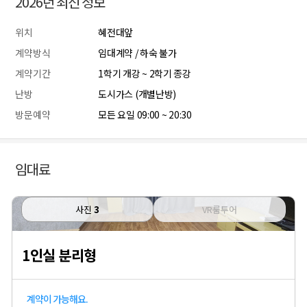
2026년 최신 정보
위치
혜전대앞
계약방식
임대계약 / 하숙 불가
계약기간
1학기 개강 ~ 2학기 종강
난방
도시가스 (개별난방)
방문예약
모든 요일 09:00 ~ 20:30
임대료
사진
3
VR룸투어
1인실 분리형
계약이 가능해요.