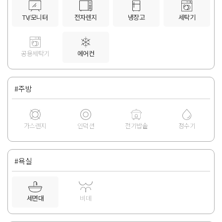
TV/모니터
전자렌지
냉장고
세탁기
공용세탁기
에어컨
#주방
가스렌지
인덕션
전기밥솥
정수기
#욕실
세면대
비데