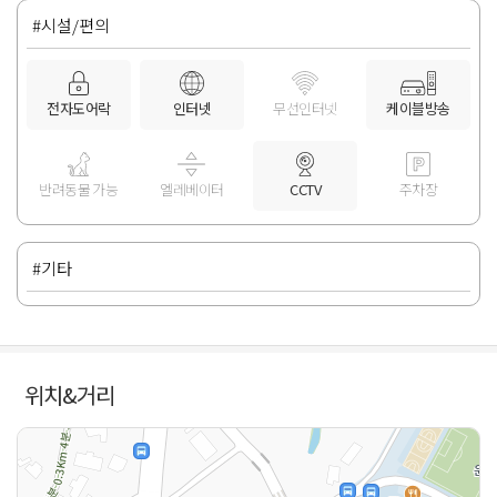
#시설/편의
전자도어락
인터넷
무선인터넷
케이블방송
반려동물 가능
엘레베이터
CCTV
주차장
#기타
위치&거리