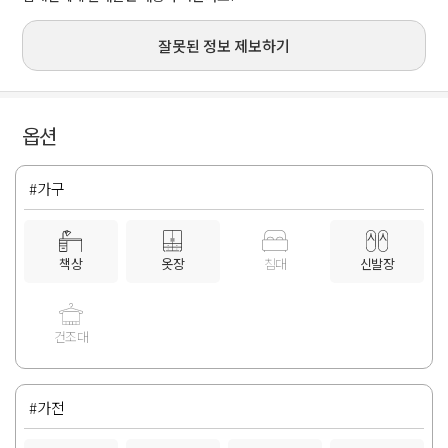
잘못된 정보 제보하기
옵션
#가구
책상
옷장
침대
신발장
건조대
#가전