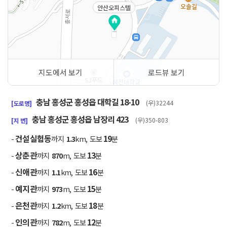
안산오피스텔
지도에서 보기
로드뷰 보기
50m
충남 홍성군 홍성읍 대학길 18-10
(우)32244
[도로명]
충남 홍성군 홍성읍 남장리 423
(우)350-803
[지 번]
건설실험동
19
-
까지
1.3
km, 도보
분
상춘관
13
-
까지
870
m, 도보
분
신애관
16
-
까지
1.1
km, 도보
분
예지관
15
-
까지
973
m, 도보
분
은천관
18
-
까지
1.2
km, 도보
분
인의관
12
-
까지
782
m, 도보
분