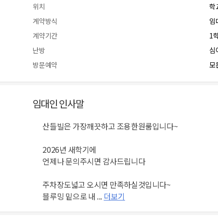
위치
학
계약방식
임
계약기간
1
난방
심
방문예약
모든
임대인 인사말
산들빌은 가장깨끗하고 조용한원룸입니다~
2026년 새학기에
언제나 문의주시면 감사드립니다
주차장도넓고 오시면 만족하실것입니다~
블루밍 밑으로 내 ...
더보기