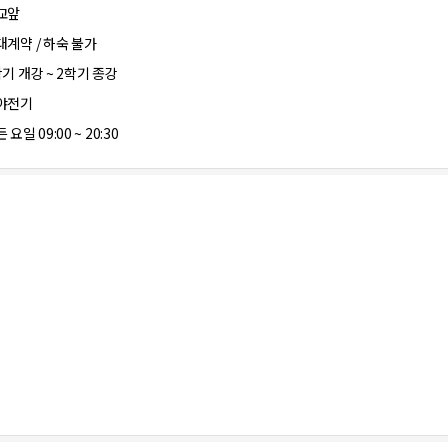
교앞
대계약 / 하숙 불가
학기 개강 ~ 2학기 종강
야전기
 요일 09:00 ~ 20:30