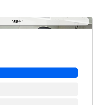
VR룸투어