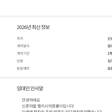
2026년 최신 정보
위치
신
계약방식
임
계약기간
1
난방
심
방문예약
모든
임대인 인사말
안녕하세요
신촌마을 엘리시아원룸이입니다
이번에 화장실 주방 방까지 리모델링완료했습니다