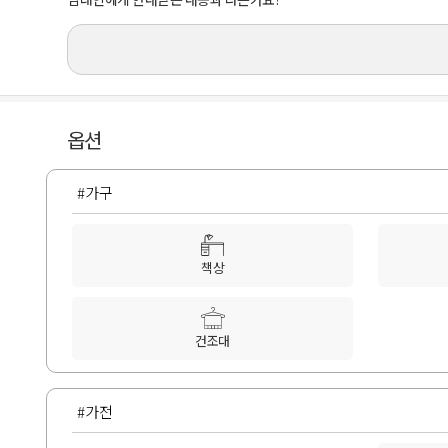
옵션
#가구
책상
건조대
#가전