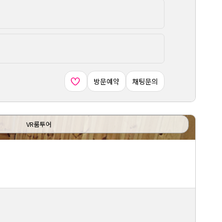
방문예약
채팅문의
VR룸투어