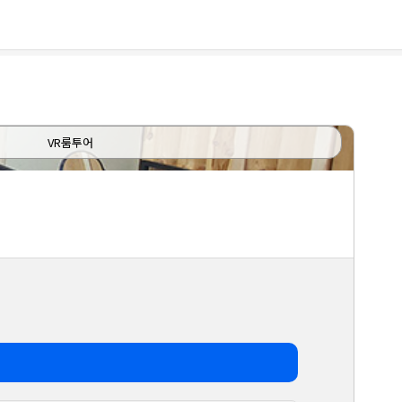
VR룸투어