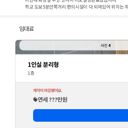
학교 도보5분안쪽거리 편의시설이 다 되여있어 위치는 최상
임대료
사진
4
1인실 분리형
1층
계약이 마감됐어요.
연세 ???만원