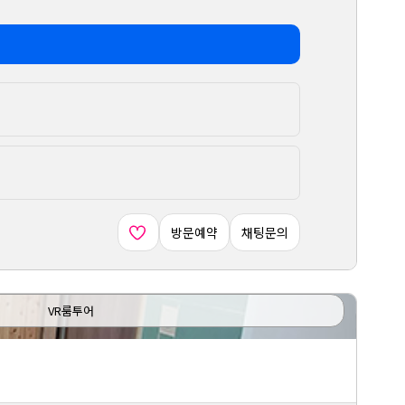
방문예약
채팅문의
VR룸투어