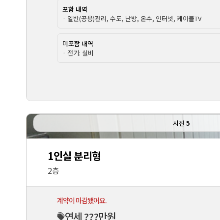
포함 내역
· 일반(공용)관리, 수도, 난방, 온수, 인터넷, 케이블TV
미포함 내역
· 전기: 실비
사진
5
1인실 분리형
2층
계약이 마감됐어요.
연세 ???만원