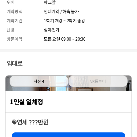
위치
학교앞
계약방식
임대계약 / 하숙 불가
계약기간
1학기 개강 ~ 2학기 종강
난방
심야전기
방문예약
모든 요일 09:00 ~ 20:30
임대료
사진
4
VR룸투어
1인실 일체형
연세 ???만원