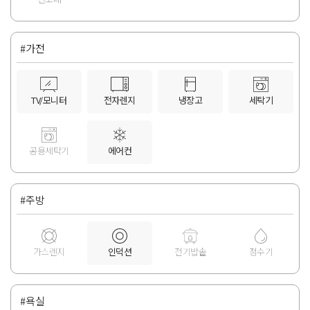
#가전
TV/모니터
전자렌지
냉장고
세탁기
공용세탁기
에어컨
#주방
가스렌지
인덕션
전기밥솥
정수기
#욕실