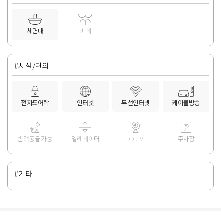
세면대
비데
#시설/편의
전자도어락
인터넷
무선인터넷
케이블방송
반려동물 가능
엘레베이터
CCTV
주차장
#기타