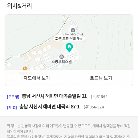
위치&거리
화인오피스텔 B동
지도에서 보기
로드뷰 보기
50m
충남 서산시 해미면 대곡솔벌길 31
(우)31962
[도로명]
충남 서산시 해미면 대곡리 87-1
(우)356-824
[지 번]
위 정보는 원룸의 사정에 의해 예고없이 변동될 수 있으므로, 계약시 임대인을 통해 직접
확인하셔야 합니다.
블루밍은 콘텐츠(원룸정보) 중개자로서, 계약과 관련한 책임과 의무는 각 임대인에게 있