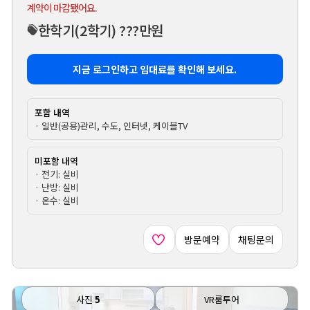
계약이 마감됐어요.
한학기
(2학기)
???만원
지금 로그인하고 임대료를 확인해 보세요.
포함 내역
· 일반(공용)관리, 수도, 인터넷, 케이블TV
미포함 내역
· 전기: 실비
· 난방: 실비
· 온수: 실비
방문예약
채팅문의
사진
5
VR룸투어