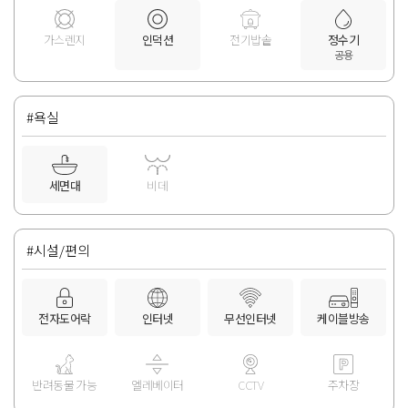
가스렌지
인덕션
전기밥솥
정수기
공용
#욕실
세면대
비데
#시설/편의
전자도어락
인터넷
무선인터넷
케이블방송
반려동물 가능
엘레베이터
CCTV
주차장