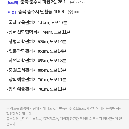
충북 충주시 하단2길 26-1
(우)27478
[도로명]
충북 충주시 단월동 418-8
(우)380-150
[지 번]
국제교육관
17
-
까지
1.1
km, 도보
분
상허산학협력
11
-
까지
744
m, 도보
분
생명과학관
14
-
까지
928
m, 도보
분
인문과학관
14
-
까지
952
m, 도보
분
자연과학관
13
-
까지
853
m, 도보
분
중원도서관
13
-
까지
885
m, 도보
분
창의예술관
11
-
까지
701
m, 도보
분
창의예술관
11
-
까지
701
m, 도보
분
위 정보는 원룸의 사정에 의해 예고없이 변동될 수 있으므로, 계약시 임대인을 통해 직접
확인하셔야 합니다.
블루밍은 콘텐츠(원룸정보) 중개자로서, 계약과 관련한 책임과 의무는 각 임대인에게 있
습니다.