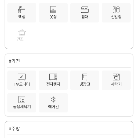
책상
옷장
침대
신발장
건조대
#가전
TV/모니터
전자렌지
냉장고
세탁기
공용세탁기
에어컨
#주방