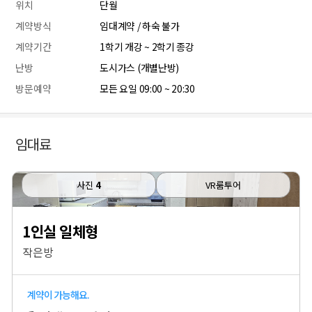
위치
단월
계약방식
임대계약 / 하숙 불가
계약기간
1학기 개강 ~ 2학기 종강
난방
도시가스 (개별난방)
방문예약
모든 요일 09:00 ~ 20:30
임대료
사진
4
VR룸투어
1인실 일체형
작은방
계약이 가능해요.