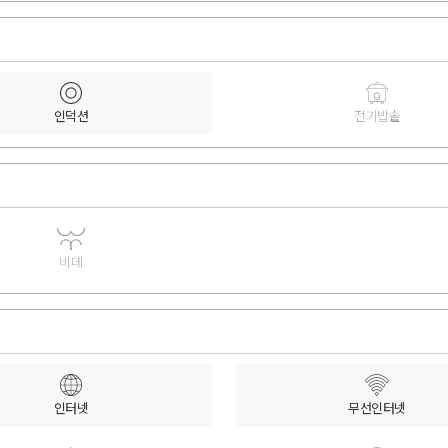
인덕션
전기밥솥
비데
인터넷
무선인터넷