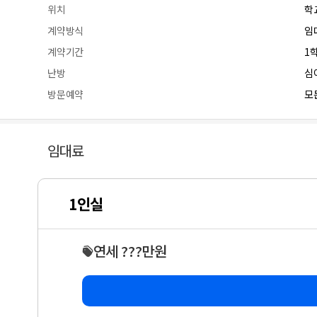
위치
학
계약방식
임
계약기간
1
난방
심
방문예약
모든
임대료
1인실
연세 ???만원