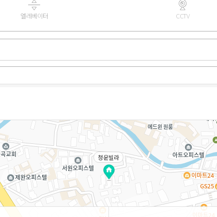
엘레베이터
CCTV
청운빌라