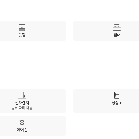
옷장
침대
전자렌지
냉장고
방에 따라 차등
에어컨