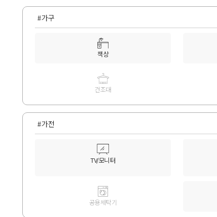
#가구
책상
건조대
#가전
TV/모니터
공용세탁기