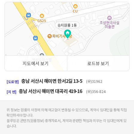
승지원룸 1동
지도에서 보기
로드뷰 보기
50m
충남 서산시 해미면 한서2길 13-5
(우)31962
[도로명]
충남 서산시 해미면 대곡리 419-16
(우)356-824
[지 번]
위 정보는 원룸의 사정에 의해 예고없이 변동될 수 있으므로, 계약시 임대인을 통해 직접
확인하셔야 합니다.
블루밍은 콘텐츠(원룸정보) 중개자로서, 계약과 관련한 책임과 의무는 각 임대인에게 있
습니다.