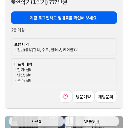
한학기
(1학기)
???만원
지금 로그인하고 임대료를 확인해 보세요.
2층 이상
포함 내역
· 일반(공용)관리, 수도, 인터넷, 케이블TV
미포함 내역
· 전기: 실비
· 난방: 실비
· 온수: 실비
방문예약
채팅문의
사진
5
VR룸투어