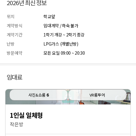
2026년 최신 정보
위치
학교앞
계약방식
임대계약 / 하숙 불가
계약기간
1학기 개강 ~ 2학기 종강
난방
LPG가스 (개별난방)
방문예약
모든 요일 09:00 ~ 20:30
임대료
사진&쇼룸
6
VR룸투어
1인실 일체형
작은방