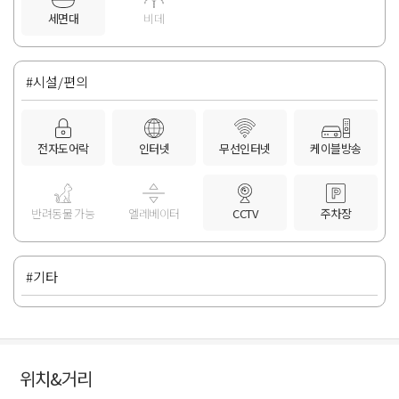
세면대
비데
#시설/편의
전자도어락
인터넷
무선인터넷
케이블방송
반려동물 가능
엘레베이터
CCTV
주차장
#기타
위치&거리