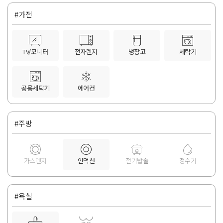
#가전
TV/모니터
전자렌지
냉장고
세탁기
공용세탁기
에어컨
#주방
가스렌지
인덕션
전기밥솥
정수기
#욕실