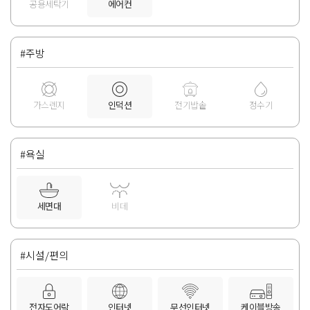
공용세탁기
에어컨
#주방
가스렌지
인덕션
전기밥솥
정수기
#욕실
세면대
비데
#시설/편의
전자도어락
인터넷
무선인터넷
케이블방송