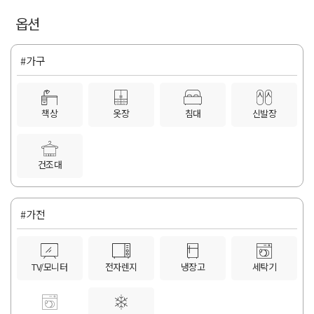
옵션
#가구
책상
옷장
침대
신발장
건조대
#가전
TV/모니터
전자렌지
냉장고
세탁기