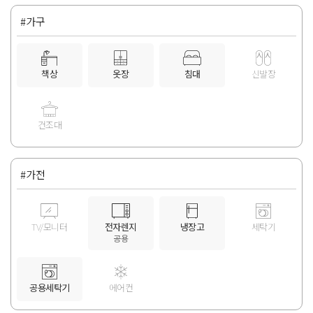
#가구
책상
옷장
침대
신발장
건조대
#가전
TV/모니터
전자렌지
냉장고
세탁기
공용
공용세탁기
에어컨