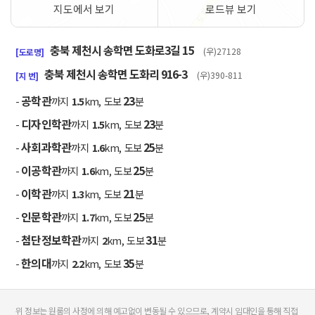
지도에서 보기
로드뷰 보기
50m
충북 제천시 송학면 도화로3길 15
(우)27128
[도로명]
충북 제천시 송학면 도화리 916-3
(우)390-811
[지 번]
공학관
23
-
까지
1.5
km, 도보
분
디자인학관
23
-
까지
1.5
km, 도보
분
사회과학관
25
-
까지
1.6
km, 도보
분
이공학관
25
-
까지
1.6
km, 도보
분
이학관
21
-
까지
1.3
km, 도보
분
인문학관
25
-
까지
1.7
km, 도보
분
첨단정보학관
31
-
까지
2
km, 도보
분
한의대
35
-
까지
2.2
km, 도보
분
위 정보는 원룸의 사정에 의해 예고없이 변동될 수 있으므로, 계약시 임대인을 통해 직접