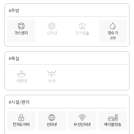
#주방
가스렌지
인덕션
전기밥솥
정수기
공용
#욕실
세면대
비데
#시설/편의
전자도어락
인터넷
무선인터넷
케이블방송