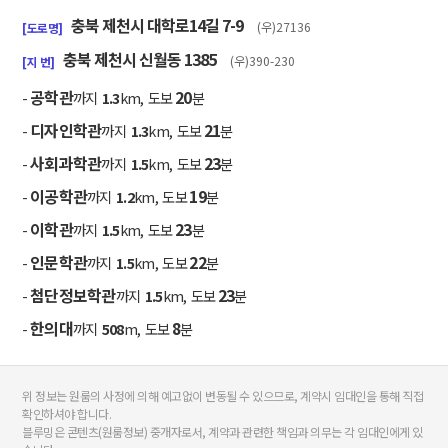
충북 제천시 대학로14길 7-9
(우)27136
[도로명]
충북 제천시 신월동 1385
(우)390-230
[지 번]
공학관
20
-
까지
1.3
km, 도보
분
디자인학관
21
-
까지
1.3
km, 도보
분
사회과학관
23
-
까지
1.5
km, 도보
분
이공학관
19
-
까지
1.2
km, 도보
분
이학관
23
-
까지
1.5
km, 도보
분
인문학관
22
-
까지
1.5
km, 도보
분
첨단정보학관
23
-
까지
1.5
km, 도보
분
한의대
8
-
까지
508
m, 도보
분
위 정보는 원룸의 사정에 의해 예고없이 변동될 수 있으므로, 계약시 임대인을 통해 직접
확인하셔야 합니다.
블루밍은 콘텐츠(원룸정보) 중개자로서, 계약과 관련한 책임과 의무는 각 임대인에게 있