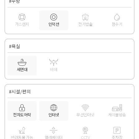
#주방
가스렌지
인덕션
전기밥솥
정수기
#욕실
세면대
비데
#시설/편의
전자도어락
인터넷
무선인터넷
케이블방송
반려동물 가능
엘레베이터
CCTV
주차장