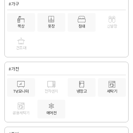
#가구
책상
옷장
침대
신발장
건조대
#가전
TV/모니터
전자렌지
냉장고
세탁기
공용세탁기
에어컨