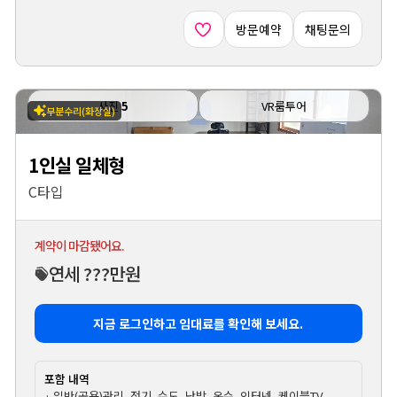
방문예약
채팅문의
사진
5
VR룸투어
부분수리(화장실)
1인실 일체형
C타입
계약이 마감됐어요.
연세 ???만원
지금 로그인하고 임대료를 확인해 보세요.
포함 내역
· 일반(공용)관리, 전기, 수도, 난방, 온수, 인터넷, 케이블TV