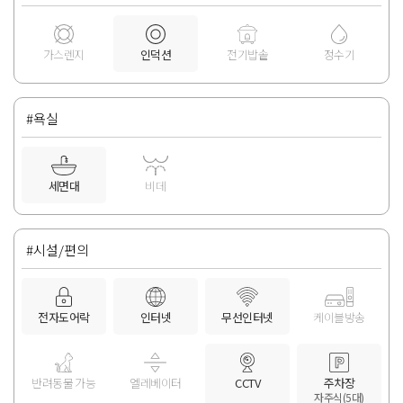
가스렌지
인덕션
전기밥솥
정수기
#욕실
세면대
비데
#시설/편의
전자도어락
인터넷
무선인터넷
케이블방송
반려동물 가능
엘레베이터
CCTV
주차장
자주식(5대)