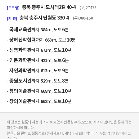
충북 충주시 모시래2길 40-4
(우)27478
[도로명]
충북 충주시 단월동 330-4
(우)380-150
[지 번]
국제교육관
6
-
까지
384
m, 도보
분
상허산학협력
10
-
까지
663
m, 도보
분
생명과학관
10
-
까지
671
m, 도보
분
인문과학관
6
-
까지
421
m, 도보
분
자연과학관
9
-
까지
613
m, 도보
분
중원도서관
8
-
까지
529
m, 도보
분
창의예술관
10
-
까지
668
m, 도보
분
창의예술관
10
-
까지
668
m, 도보
분
위 정보는 원룸의 사정에 의해 예고없이 변동될 수 있으므로, 계약시 임대인을 통해 직접
확인하셔야 합니다.
블루밍은 콘텐츠(원룸정보) 중개자로서, 계약과 관련한 책임과 의무는 각 임대인에게 있
습니다.