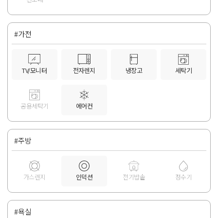
#가전
TV/모니터
전자렌지
냉장고
세탁기
공용세탁기
에어컨
#주방
가스렌지
인덕션
전기밥솥
정수기
#욕실