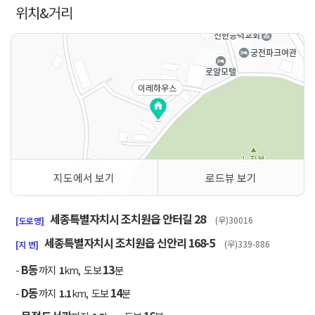
위치&거리
이레하우스
지도에서 보기
로드뷰 보기
50m
세종특별자치시 조치원읍 안터길 28
(우)30016
[도로명]
세종특별자치시 조치원읍 신안리 168-5
(우)339-886
[지 번]
B동
13
-
까지
1
km, 도보
분
D동
14
-
까지
1.1
km, 도보
분