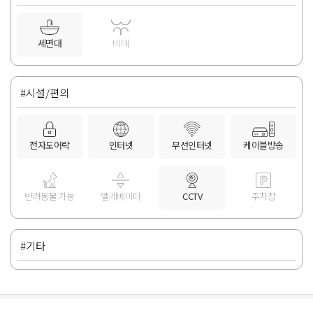
세면대
비데
#시설/편의
전자도어락
인터넷
무선인터넷
케이블방송
반려동물 가능
엘레베이터
CCTV
주차장
#기타