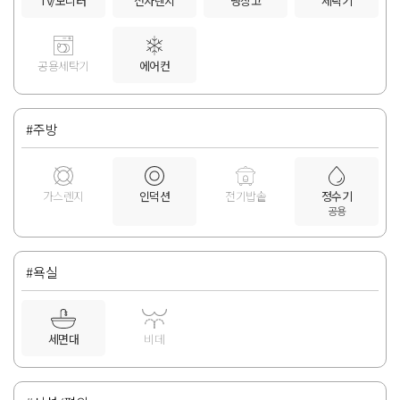
TV/모니터
전자렌지
냉장고
세탁기
공용세탁기
에어컨
#주방
가스렌지
인덕션
전기밥솥
정수기
공용
#욕실
세면대
비데