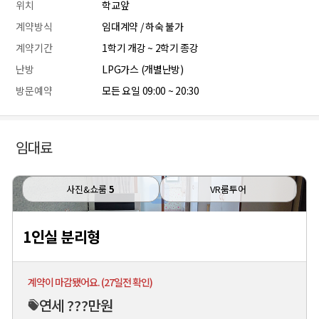
위치
학교앞
계약방식
임대계약 / 하숙 불가
계약기간
1학기 개강 ~ 2학기 종강
난방
LPG가스 (개별난방)
방문예약
모든 요일 09:00 ~ 20:30
임대료
사진&쇼룸
5
VR룸투어
1인실 분리형
계약이 마감됐어요. (27일전 확인)
연세 ???만원