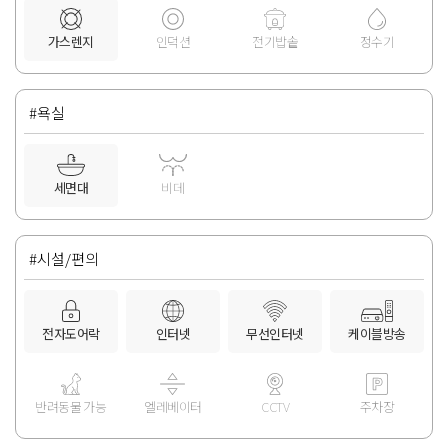
가스렌지
인덕션
전기밥솥
정수기
#욕실
세면대
비데
#시설/편의
전자도어락
인터넷
무선인터넷
케이블방송
반려동물 가능
엘레베이터
CCTV
주차장