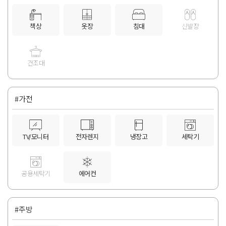
책상
옷장
침대
신발장
건조대
#가전
TV/모니터
전자렌지
냉장고
세탁기
공용세탁기
에어컨
#주방