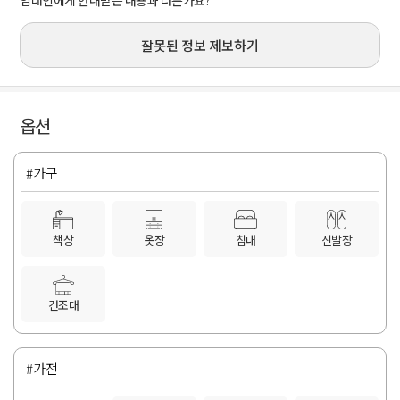
잘못된 정보 제보하기
옵션
#가구
책상
옷장
침대
신발장
건조대
#가전