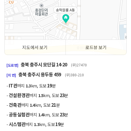
송학원룸 A동
지도에서 보기
로드뷰 보기
50m
충북 충주시 모단길 14-20
(우)27470
[도로명]
충북 충주시 용두동 459
(우)380-210
[지 번]
IT관
19
-
까지
1.3
km, 도보
분
건설환경관
23
-
까지
1.5
km, 도보
분
건축관
21
-
까지
1.4
km, 도보
분
공동실험관
23
-
까지
1.4
km, 도보
분
시스템관
19
-
까지
1.3
km, 도보
분