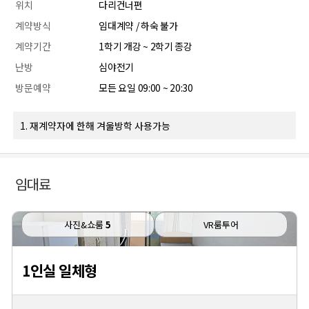
위치
다리건너편
계약방식
임대계약 / 하숙 불가
계약기간
1학기 개강 ~ 2학기 종강
난방
심야전기
방문예약
모든 요일 09:00 ~ 20:30
1. 재계약자에 한해 겨울방학 사용가능
임대료
사진&쇼룸
5
VR룸투어
1인실 일체형