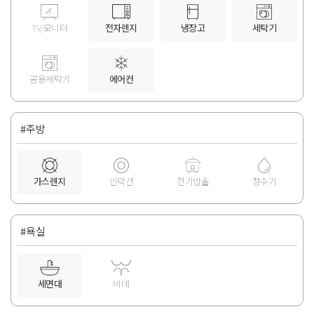
TV/모니터
전자렌지
냉장고
세탁기
공용세탁기
에어컨
#주방
가스렌지
인덕션
전기밥솥
정수기
#욕실
세면대
비데