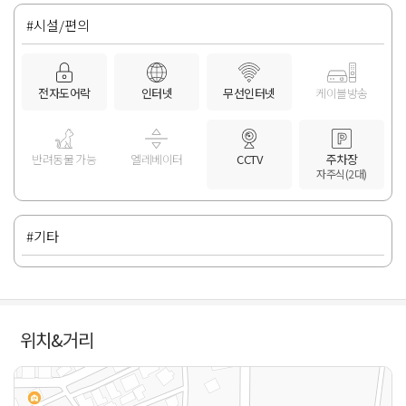
#시설/편의
전자도어락
인터넷
무선인터넷
케이블방송
반려동물 가능
엘레베이터
CCTV
주차장
자주식(2대)
#기타
위치&거리