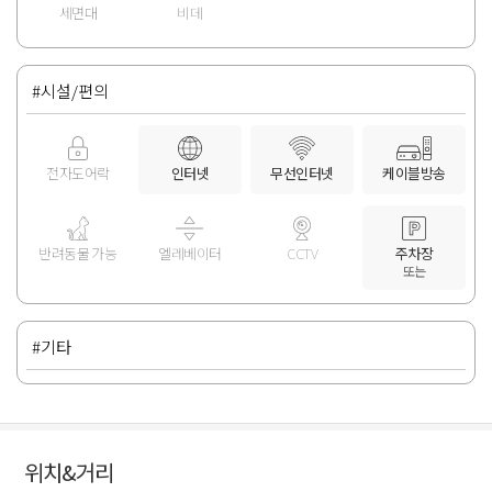
세면대
비데
#시설/편의
전자도어락
인터넷
무선인터넷
케이블방송
반려동물 가능
엘레베이터
CCTV
주차장
또는
#기타
위치&거리