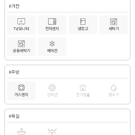
#가전
TV/모니터
전자렌지
냉장고
세탁기
공용세탁기
에어컨
#주방
가스렌지
인덕션
전기밥솥
정수기
#욕실