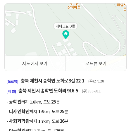
레이크빌 D동
지도에서 보기
로드뷰 보기
50m
충북 제천시 송학면 도화로3길 22-1
(우)27128
[도로명]
충북 제천시 송학면 도화리 916-5
(우)380-811
[지 번]
공학관
25
-
까지
1.6
km, 도보
분
디자인학관
25
-
까지
1.6
km, 도보
분
사회과학관
26
-
까지
1.7
km, 도보
분
이공학관
26
-
까지
1.7
km, 도보
분