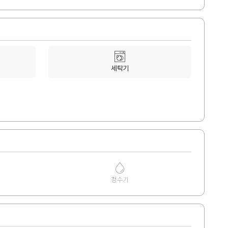
세탁기
정수기