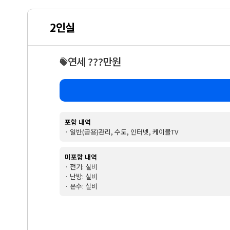
2인실
연세 ???만원
포함 내역
· 일반(공용)관리, 수도, 인터넷, 케이블TV
미포함 내역
· 전기: 실비
· 난방: 실비
· 온수: 실비