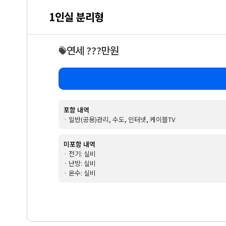
1인실 분리형
연세 ???만원
포함 내역
· 일반(공용)관리, 수도, 인터넷, 케이블TV
미포함 내역
· 전기: 실비
· 난방: 실비
· 온수: 실비