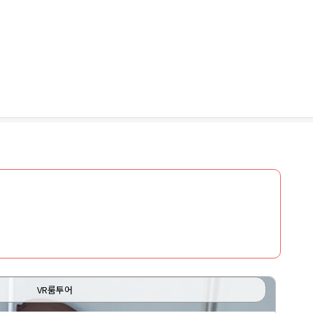
VR룸투어