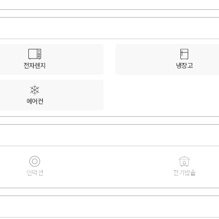
전자렌지
냉장고
에어컨
인덕션
전기밥솥