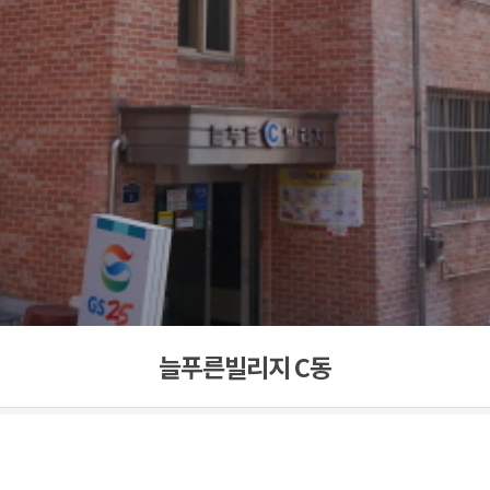
늘푸른빌리지 C동