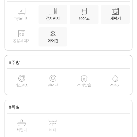
TV/모니터
전자렌지
냉장고
세탁기
공용세탁기
에어컨
#주방
가스렌지
인덕션
전기밥솥
정수기
#욕실
세면대
비데