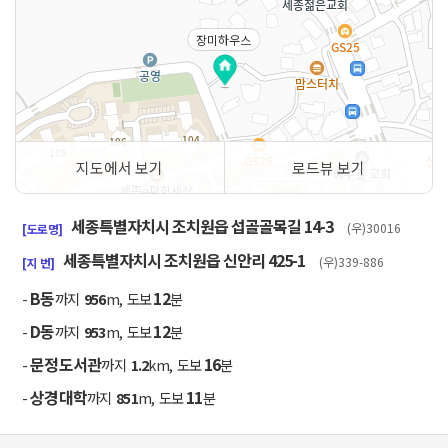
장미하우스
지도에서 보기
로드뷰 보기
50m
세종특별자치시 조치원읍 섭골골목길 14-3
(우)30016
[도로명]
세종특별자치시 조치원읍 신안리 425-1
(우)339-886
[지 번]
B동
12
-
까지
956
m, 도보
분
D동
12
-
까지
953
m, 도보
분
문정도서관
16
-
까지
1.2
km, 도보
분
상경대학
11
-
까지
851
m, 도보
분