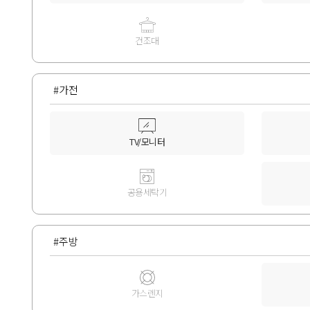
건조대
#가전
TV/모니터
공용세탁기
#주방
가스렌지