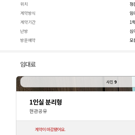
위치
정
계약방식
임
계약기간
1
난방
심
방문예약
모든
임대료
사진
9
1인실 분리형
현관공유
계약이 마감됐어요.