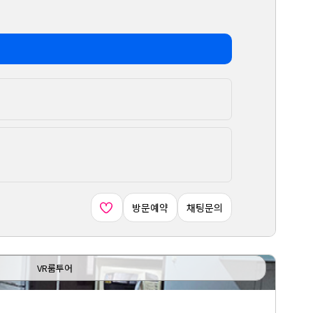
방문예약
채팅문의
VR룸투어