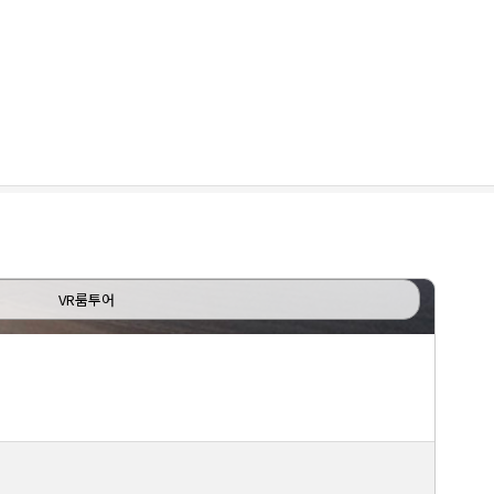
VR룸투어