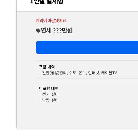
1인실 일체형
계약이 마감됐어요.
연세 ???만원
포함 내역
· 일반(공용)관리, 수도, 온수, 인터넷, 케이블TV
미포함 내역
· 전기: 실비
· 난방: 실비