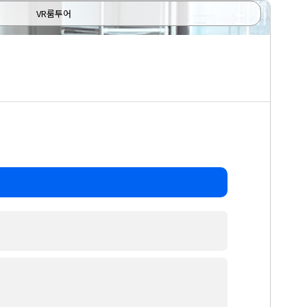
VR룸투어