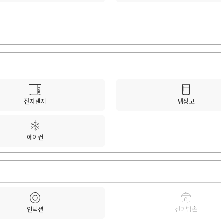
전자렌지
냉장고
에어컨
인덕션
전기밥솥