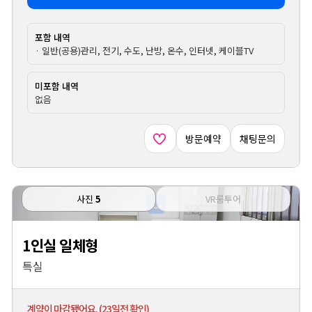
포함 내역
· 일반(공용)관리, 전기, 수도, 난방, 온수, 인터넷, 케이블TV
미포함 내역
없음
방문예약
채팅문의
사진
5
VR룸투어
1인실 일체형
특실
계약이 마감됐어요. (23일전 확인)