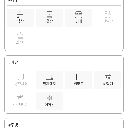
책상
옷장
침대
신발장
건조대
#가전
TV/모니터
전자렌지
냉장고
세탁기
공용세탁기
에어컨
#주방