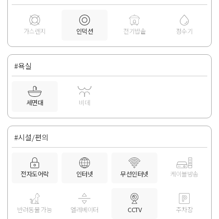
가스렌지
인덕션
전기밥솥
정수기
#욕실
세면대
비데
#시설/편의
전자도어락
인터넷
무선인터넷
케이블방송
반려동물 가능
엘레베이터
CCTV
주차장