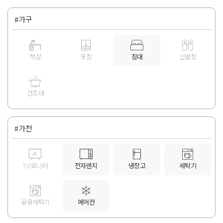
#가구
책상
옷장
침대
신발장
건조대
#가전
TV/모니터
전자렌지
냉장고
세탁기
공용세탁기
에어컨