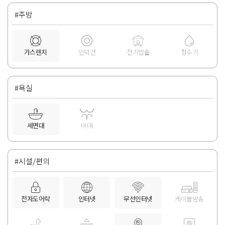
#주방
가스렌지
인덕션
전기밥솥
정수기
#욕실
세면대
비데
#시설/편의
전자도어락
인터넷
무선인터넷
케이블방송