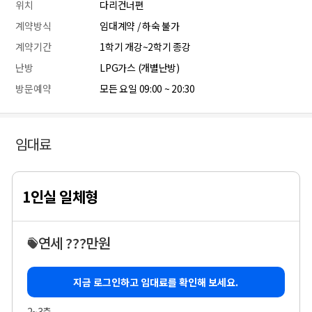
위치
다리건너편
계약방식
임대계약 / 하숙 불가
계약기간
1학기 개강~2학기 종강
난방
LPG가스 (개별난방)
방문예약
모든 요일 09:00 ~ 20:30
임대료
1인실 일체형
연세 ???만원
지금 로그인하고 임대료를 확인해 보세요.
2~3층