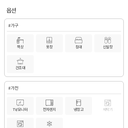
옵션
#가구
책상
옷장
침대
신발장
건조대
#가전
TV/모니터
전자렌지
냉장고
세탁기