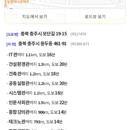
지도에서 보기
로드뷰 보기
50m
충북 충주시 모단길 19-15
(우)27470
[도로명]
충북 충주시 용두동 461-91
(우)380-871
[지 번]
IT관
16
-
까지
1.1
km, 도보
분
건설환경관
20
-
까지
1.3
km, 도보
분
건축관
18
-
까지
1.2
km, 도보
분
공동실험관
20
-
까지
1.2
km, 도보
분
시스템관
16
-
까지
1.1
km, 도보
분
인문사회관
22
-
까지
1.5
km, 도보
분
종합강의관
14
-
까지
906
m, 도보
분
테크노관
14
-
까지
793
m, 도보
분