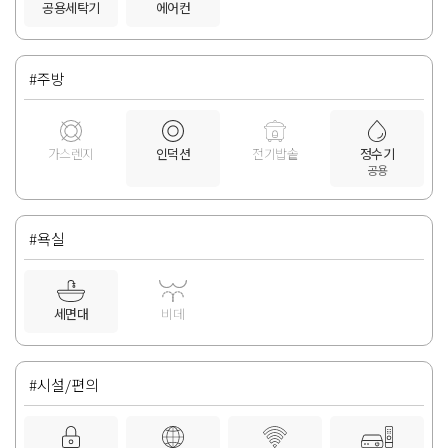
공용세탁기
에어컨
#주방
가스렌지
인덕션
전기밥솥
정수기
공용
#욕실
세면대
비데
#시설/편의