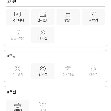
#가전
TV/모니터
전자렌지
냉장고
세탁기
공용세탁기
에어컨
#주방
가스렌지
인덕션
전기밥솥
정수기
#욕실
세면대
비데