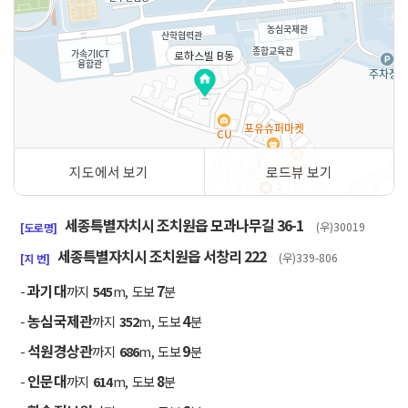
로하스빌 B동
지도에서 보기
로드뷰 보기
50m
세종특별자치시 조치원읍 모과나무길 36-1
(우)30019
[도로명]
세종특별자치시 조치원읍 서창리 222
(우)339-806
[지 번]
과기대
7
-
까지
545
m, 도보
분
농심국제관
4
-
까지
352
m, 도보
분
석원경상관
9
-
까지
686
m, 도보
분
인문대
8
-
까지
614
m, 도보
분