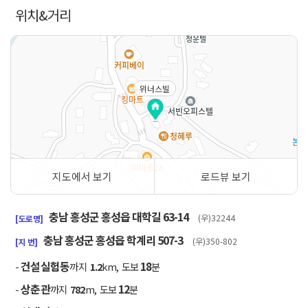
위치&거리
위너스빌
지도에서 보기
로드뷰 보기
50m
충남 홍성군 홍성읍 대학길 63-14
(우)32244
[도로명]
충남 홍성군 홍성읍 학계리 507-3
(우)350-802
[지 번]
건설실험동
18
-
까지
1.2
km, 도보
분
상춘관
12
-
까지
782
m, 도보
분