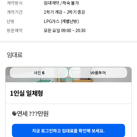
계약방식
임대계약 / 하숙 불가
계약기간
1학기 개강 ~ 2학기 종강
난방
LPG가스 (개별난방)
방문예약
모든 요일 09:00 ~ 20:30
임대료
사진
6
VR룸투어
1인실 일체형
연세 ???만원
지금 로그인하고 임대료를 확인해 보세요.