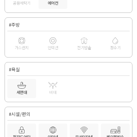
공용세탁기
에어컨
#주방
가스렌지
인덕션
전기밥솥
정수기
#욕실
세면대
비데
#시설/편의
전자도어락
인터넷
무선인터넷
케이블방송