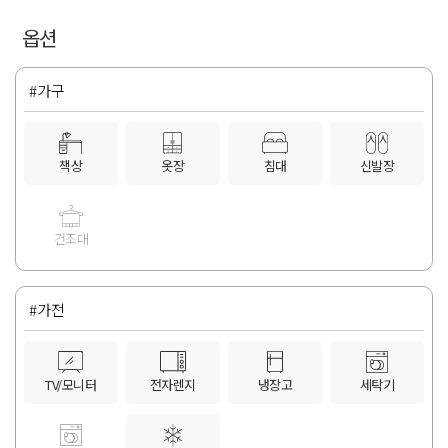
옵션
#가구
책상
옷장
침대
신발장
건조대
#가전
TV/모니터
전자렌지
냉장고
세탁기