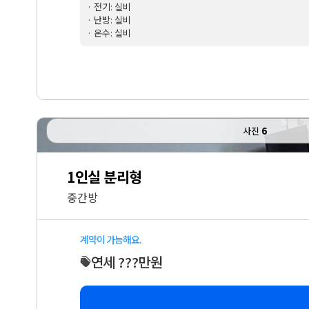
· 전기: 실비
· 난방: 실비
· 온수: 실비
사진
6
1인실 분리형
중간방
계약이 가능해요.
연세 ???만원