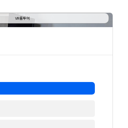
VR룸투어