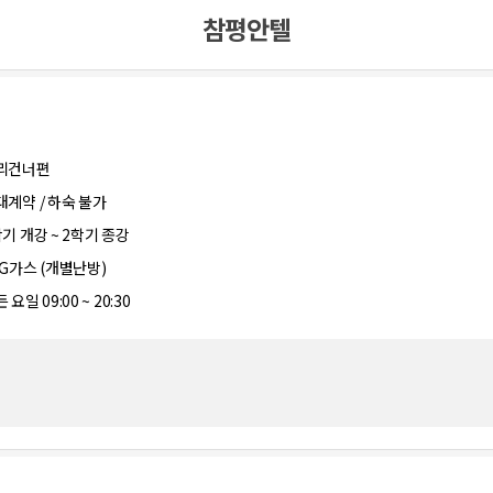
참평안텔
리건너편
대계약 / 하숙 불가
학기 개강 ~ 2학기 종강
PG가스 (개별난방)
 요일 09:00 ~ 20:30