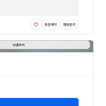
방문예약
채팅문의
VR룸투어