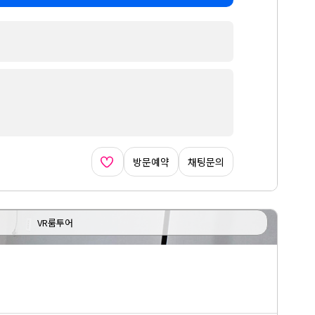
방문예약
채팅문의
VR룸투어