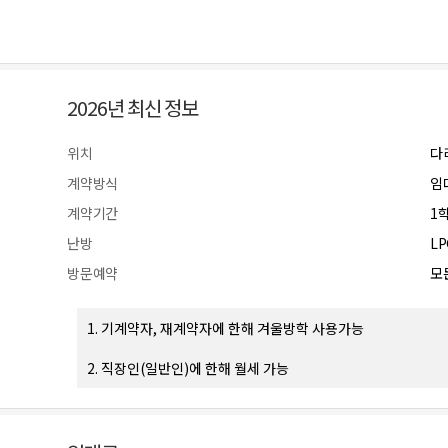
2026년 최신 정보
위치
다
계약방식
임
계약기간
1
난방
L
방문예약
모든
1. 기계약자, 재계약자에 한해 겨울방학 사용가능
2. 직장인(일반인)에 한해 월세 가능