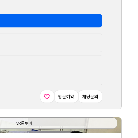
방문예약
채팅문의
VR룸투어