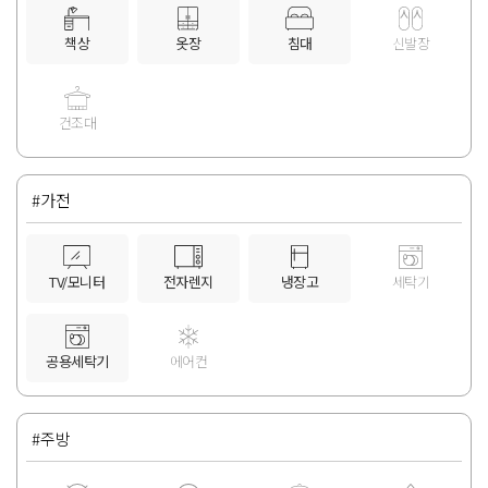
책상
옷장
침대
신발장
건조대
#가전
TV/모니터
전자렌지
냉장고
세탁기
공용세탁기
에어컨
#주방