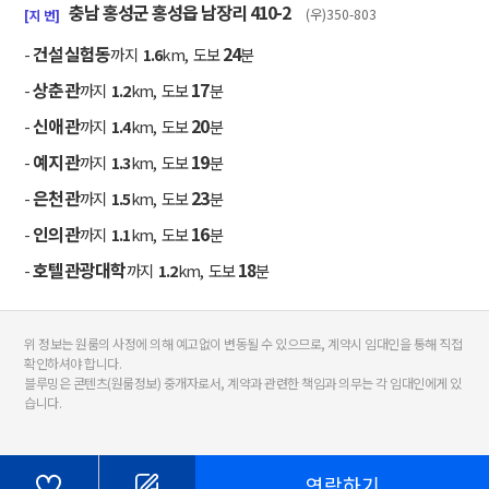
충남 홍성군 홍성읍 남장리 410-2
(우)350-803
[지 번]
건설실험동
24
-
까지
1.6
km, 도보
분
상춘관
17
-
까지
1.2
km, 도보
분
신애관
20
-
까지
1.4
km, 도보
분
예지관
19
-
까지
1.3
km, 도보
분
은천관
23
-
까지
1.5
km, 도보
분
인의관
16
-
까지
1.1
km, 도보
분
호텔관광대학
18
-
까지
1.2
km, 도보
분
위 정보는 원룸의 사정에 의해 예고없이 변동될 수 있으므로, 계약시 임대인을 통해 직접
확인하셔야 합니다.
블루밍은 콘텐츠(원룸정보) 중개자로서, 계약과 관련한 책임과 의무는 각 임대인에게 있
습니다.
연락하기