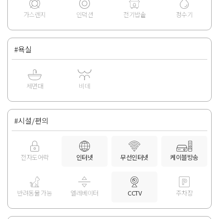
가스렌지
인덕션
전기밥솥
정수기
#욕실
세면대
비데
#시설/편의
전자도어락
인터넷
무선인터넷
케이블방송
반려동물 가능
엘레베이터
CCTV
주차장